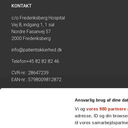
KONTAKT
c/o Frederiksberg Hospital
Vej 8, indgang 1, 1 sal
Nordre Fasanvej 57
2000 Frederiksberg
info@patientsikkerhed.dk
Telefon
+45 82 82 82 46
CVR-nr.: 28647239
EAN-nr.: 5798009812872
Kontoret har telefontid:
Mandag - torsdag kl. 09:00-14:00
Ansvarlig brug af dine da
Fredag lukket
Vi og
vores 980 partnere
adresse, ID og din browser
til vores samarbejdspartner