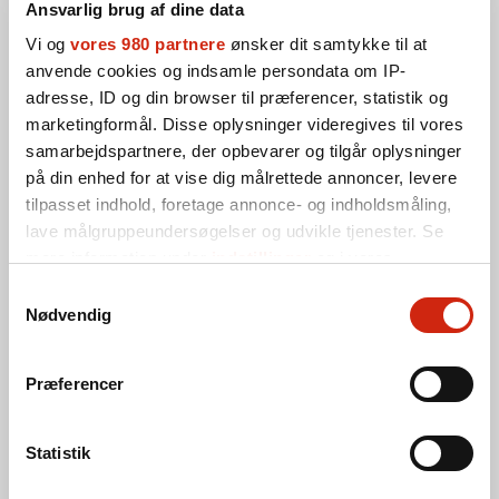
Ansvarlig brug af dine data
Individuelt medlemskab
Vi og
vores 980 partnere
ønsker dit samtykke til at
Kollektivt medlemskab
anvende cookies og indsamle persondata om IP-
adresse, ID og din browser til præferencer, statistik og
Navn
(Påkrævet)
marketingformål. Disse oplysninger videregives til vores
samarbejdspartnere, der opbevarer og tilgår oplysninger
på din enhed for at vise dig målrettede annoncer, levere
tilpasset indhold, foretage annonce- og indholdsmåling,
Fornavn
lave målgruppeundersøgelser og udvikle tjenester. Se
mere information under
indstillinger
og i vores
persondatapolitik. Du kan altid trække dit samtykke
Samtykkevalg
Efternavn
tilbage eller ændre indstillinger fra vores
Nødvendig
"Cookiedeklaration", eller ved at trykke på "Privacy
Evt. virksomhed/organisation
trigger" ikonet.
Præferencer
Dine valg anvendes på hele websitet.
Statistik
Vi bruger cookies til at tilpasse vores indhold og
Adresse
(Påkrævet)
annoncer, til at vise dig funktioner til sociale medier og til