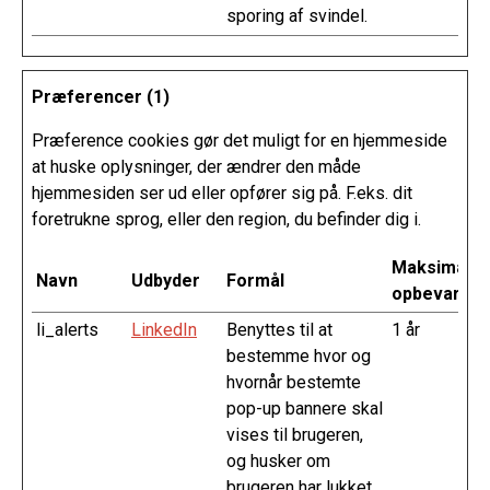
sporing af svindel.
Præferencer (1)
Præference cookies gør det muligt for en hjemmeside
at huske oplysninger, der ændrer den måde
hjemmesiden ser ud eller opfører sig på. F.eks. dit
foretrukne sprog, eller den region, du befinder dig i.
Maksimal
Navn
Udbyder
Formål
opbevarings
li_alerts
LinkedIn
Benyttes til at
1 år
bestemme hvor og
hvornår bestemte
pop-up bannere skal
vises til brugeren,
og husker om
brugeren har lukket