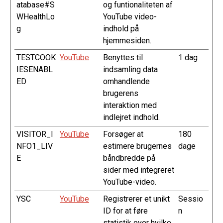
atabase#S
og funtionaliteten af
WHealthLo
YouTube video-
g
indhold på
hjemmesiden.
TESTCOOK
YouTube
Benyttes til
1 dag
IESENABL
indsamling data
ED
omhandlende
brugerens
interaktion med
indlejret indhold.
VISITOR_I
YouTube
Forsøger at
180
NFO1_LIV
estimere brugernes
dage
E
båndbredde på
sider med integreret
YouTube-video.
YSC
YouTube
Registrerer et unikt
Sessio
ID for at føre
n
statistik over hvilke