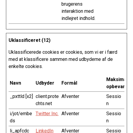
brugerens
interaktion med
indlejret indhold.
Uklassificeret (12)
Uklassificerede cookies er cookies, som vi er i færd
med at klassificere sammen med udbyderne af de
enkelte cookies.
Maksimal
Navn
Udbyder
Formål
opbevarings
_pxttld [x2]
client.prote
Afventer
Sessio
chts.net
n
i/jot/embe
Twitter Inc.
Afventer
Sessio
ds
n
li_apfcdc
LinkedIn
Afventer
Sessio