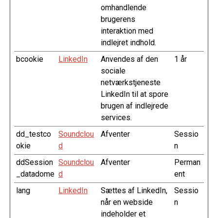
omhandlende
brugerens
interaktion med
indlejret indhold.
bcookie
LinkedIn
Anvendes af den
1 år
sociale
netværkstjeneste
LinkedIn til at spore
brugen af indlejrede
services.
dd_testco
Soundclou
Afventer
Sessio
okie
d
n
ddSession
Soundclou
Afventer
Perman
_datadome
d
ent
lang
LinkedIn
Sættes af LinkedIn,
Sessio
når en webside
n
indeholder et