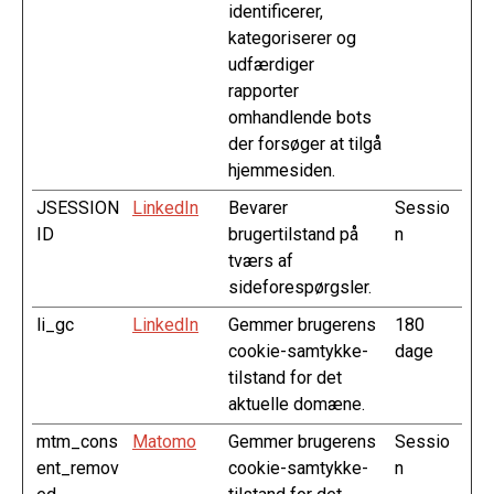
identificerer,
kategoriserer og
udfærdiger
rapporter
omhandlende bots
der forsøger at tilgå
hjemmesiden.
JSESSION
LinkedIn
Bevarer
Sessio
ID
brugertilstand på
n
tværs af
sideforespørgsler.
li_gc
LinkedIn
Gemmer brugerens
180
cookie-samtykke-
dage
tilstand for det
aktuelle domæne.
mtm_cons
Matomo
Gemmer brugerens
Sessio
ent_remov
cookie-samtykke-
n