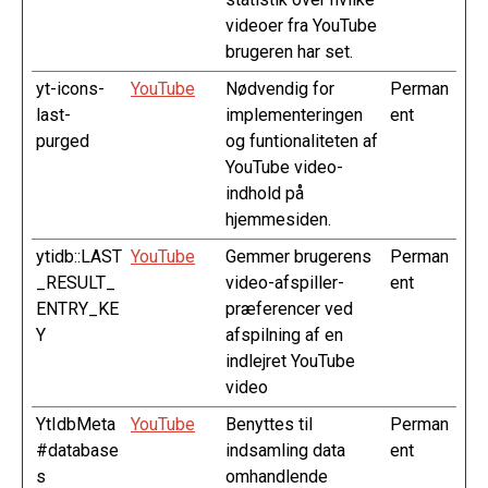
videoer fra YouTube
brugeren har set.
yt-icons-
YouTube
Nødvendig for
Perman
last-
implementeringen
ent
purged
og funtionaliteten af
YouTube video-
indhold på
hjemmesiden.
ytidb::LAST
YouTube
Gemmer brugerens
Perman
_RESULT_
video-afspiller-
ent
ENTRY_KE
præferencer ved
Y
afspilning af en
indlejret YouTube
video
YtIdbMeta
YouTube
Benyttes til
Perman
#database
indsamling data
ent
s
omhandlende