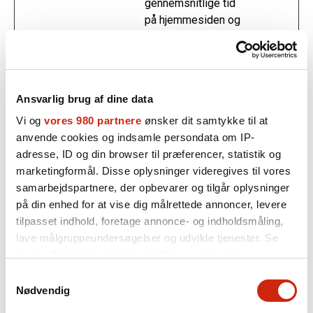
gennemsnitlige tid
på hjemmesiden og
hvilke sider der er
læst.
_pk_ses#
Matomo
Anvendes af Piwik
1 dag
Analytics Platform
Ansvarlig brug af dine data
til at spore den
Vi og
vores 980 partnere
ønsker dit samtykke til at
besøgendes
anvende cookies og indsamle persondata om IP-
sideforespørgsler
adresse, ID og din browser til præferencer, statistik og
under den aktuelle
marketingformål. Disse oplysninger videregives til vores
session.
samarbejdspartnere, der opbevarer og tilgår oplysninger
ad_sessio
København
Denne cookie
1 dag
på din enhed for at vise dig målrettede annoncer, levere
n_id
s
bruges til at huske
tilpasset indhold, foretage annonce- og indholdsmåling,
Kommune
det foretrukne
lave målgruppeundersøgelser og udvikle tjenester. Se
sprog for den
mere information under
indstillinger
og i vores
besøgende og
persondatapolitik. Du kan altid trække dit samtykke
Samtykkevalg
indstille sproget på
tilbage eller ændre indstillinger fra vores
Nødvendig
alle hjemmesidens
"Cookiedeklaration", eller ved at trykke på "Privacy