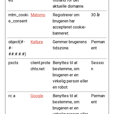
ed
tilstand for det
aktuelle domæne.
mtm_cooki
Matomo
Registrerer om
30 år
e_consent
brugeren har
accepteret cookie-
banneret.
object(#-
Kaltura
Gemmer brugerens
Perman
#-
tidszone.
ent
##:#:#.#)
pxcts
client.prote
Benyttes til at
Sessio
chts.net
bestemme, om
n
brugeren er en
virkelig person eller
en robot.
rc::a
Google
Benyttes til at
Perman
bestemme, om
ent
brugeren er en