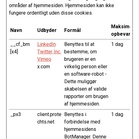
områder af hjemmesiden. Hjemmesiden kan ikke
fungere ordentligt uden disse cookies.
Maksimal
Navn
Udbyder
Formål
opbevarings
__cf_bm
LinkedIn
Benyttes til at
1 dag
[x4]
Twitter Inc.
bestemme, om
Vimeo
brugeren er en
x.com
virkelig person eller
en software-robot -
Dette muliggør
skabelsen af valide
rapporter om brugen
af hjemmesiden.
_px3
client.prote
Benyttes i
1 dag
chts.net
forbindelse med
hjemmesidens
BotManager. Denne