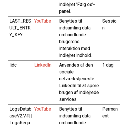
indlejret 'Følg os'-
panel.
LAST_RES
YouTube
Benyttes til
Sessio
ULT_ENTR
indsamling data
n
Y_KEY
omhandlende
brugerens
interaktion med
indlejret indhold.
lidc
LinkedIn
Anvendes af den
1 dag
sociale
netværkstjeneste
LinkedIn til at spore
brugen af indlejrede
services.
LogsDatab
YouTube
Benyttes til
Perman
aseV2:V#||
indsamling data
ent
LogsRequ
omhandlende