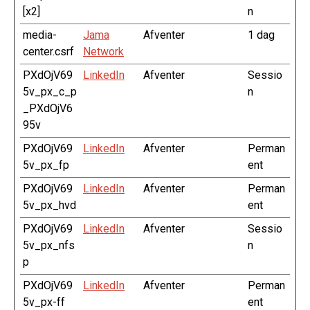
[x2]
n
media-
Jama
Afventer
1 dag
center.csrf
Network
PXdOjV69
LinkedIn
Afventer
Sessio
5v_px_c_p
n
_PXdOjV6
95v
PXdOjV69
LinkedIn
Afventer
Perman
5v_px_fp
ent
PXdOjV69
LinkedIn
Afventer
Perman
5v_px_hvd
ent
PXdOjV69
LinkedIn
Afventer
Sessio
5v_px_nfs
n
p
PXdOjV69
LinkedIn
Afventer
Perman
5v_px-ff
ent