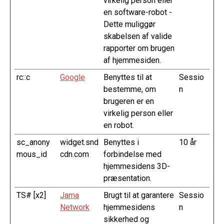
virkelig person eller
en software-robot -
Dette muliggør
skabelsen af valide
rapporter om brugen
af hjemmesiden.
rc::c
Google
Benyttes til at
Sessio
bestemme, om
n
brugeren er en
virkelig person eller
en robot.
sc_anony
widget.snd
Benyttes i
10 år
mous_id
cdn.com
forbindelse med
hjemmesidens 3D-
præsentation.
TS# [x2]
Jama
Brugt til at garantere
Sessio
Network
hjemmesidens
n
sikkerhed og