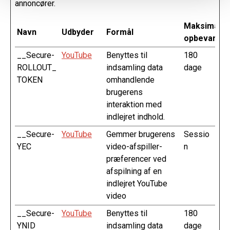
annoncører.
Maksimal
Navn
Udbyder
Formål
opbevarings
__Secure-
YouTube
Benyttes til
180
ROLLOUT_
indsamling data
dage
TOKEN
omhandlende
brugerens
interaktion med
indlejret indhold.
__Secure-
YouTube
Gemmer brugerens
Sessio
YEC
video-afspiller-
n
præferencer ved
afspilning af en
indlejret YouTube
video
__Secure-
YouTube
Benyttes til
180
YNID
indsamling data
dage