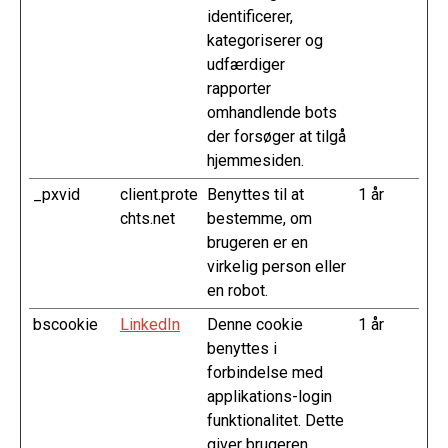
identificerer,
kategoriserer og
udfærdiger
rapporter
omhandlende bots
der forsøger at tilgå
hjemmesiden.
_pxvid
client.prote
Benyttes til at
1 år
chts.net
bestemme, om
brugeren er en
virkelig person eller
en robot.
bscookie
LinkedIn
Denne cookie
1 år
benyttes i
forbindelse med
applikations-login
funktionalitet. Dette
giver brugeren