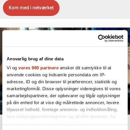
Kom med i netværket
Ansvarlig brug af dine data
Vi og
vores 980 partnere
ønsker dit samtykke til at
anvende cookies og indsamle persondata om IP-
adresse, ID og din browser til præferencer, statistik og
marketingformål. Disse oplysninger videregives til vores
samarbejdspartnere, der opbevarer og tilgår oplysninger
på din enhed for at vise dig målrettede annoncer, levere
tilpasset indhold, foretage annonce- og indholdsmåling,
lave målgruppeundersøgelser og udvikle tjenester. Se
mere information under
indstillinger
og i vores
Netværk for os, der forbedrer