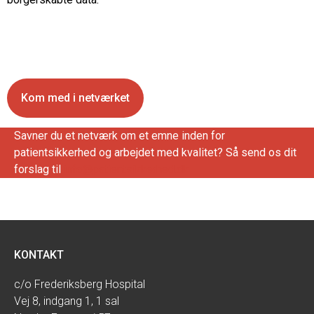
Kom med i netværket
Savner du et netværk om et emne inden for
patientsikkerhed og arbejdet med kvalitet? Så send os dit
forslag til
info@patientsikkerhed.dk
KONTAKT
c/o Frederiksberg Hospital
Vej 8, indgang 1, 1 sal