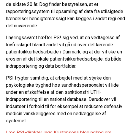
de sidste 20 år. Dog finder bestyrelsen, at et
rapporteringssystem til opsamling af data fra utilsigtede
hændelser hensigtsmæssigt kan lægges i andet regi end
det nuværende.
I høringssvaret hæfter PS! sig ved, at en vedtagelse af
lovforslaget blandt andet vil gå ud over det lærende
patientsikkerhedsarbejde i Danmark, og at der vil ske en
erosion af det lokale patientsikkerhedsarbejde, da både
indrapportering og data bortfalder.
PS! frygter samtidig, at arbejdet med at styrke den
psykologiske tryghed hos sundhedspersonalet vil lide
under en afskaffelse af den sanktionsfri UTH-
indrapportering til en national database. Derudover vil
indsatser i forhold til for eksempel at reducere defensiv
medicin vanskeliggøres med en nedlæggelse af
systemet.
Læs PS!-direktør Inge Kristensens blogindlæg om