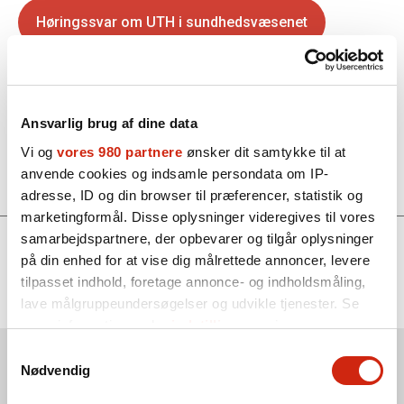
Høringssvar om UTH i sundhedsvæsenet
Bilag 1: Ændringer i rapporteringssystemet for utilsigtede
hændelser 2015-2023
Ansvarlig brug af dine data
Bilag 2: Spørgsmål fremsendt til Indenrigs- og
sundhedsministeriet pr. e-mail den 17. september 2024
Vi og
vores 980 partnere
ønsker dit samtykke til at
anvende cookies og indsamle persondata om IP-
adresse, ID og din browser til præferencer, statistik og
marketingformål. Disse oplysninger videregives til vores
samarbejdspartnere, der opbevarer og tilgår oplysninger
Find mere om
på din enhed for at vise dig målrettede annoncer, levere
tilpasset indhold, foretage annonce- og indholdsmåling,
Læringskultur
Utilsigtede hændelser
lave målgruppeundersøgelser og udvikle tjenester. Se
mere information under
indstillinger
og i vores
persondatapolitik. Du kan altid trække dit samtykke
Samtykkevalg
Nyeste nyheder
Se alle nyheder
tilbage eller ændre indstillinger fra vores
Nødvendig
"Cookiedeklaration", eller ved at trykke på "Privacy