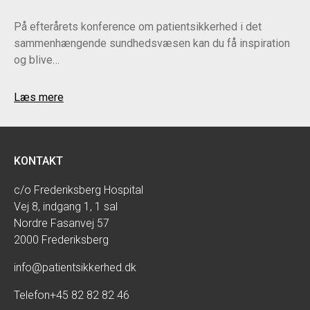
På efterårets konference om patientsikkerhed i det
sammenhængende sundhedsvæsen kan du få inspiration
og blive…
Læs mere
KONTAKT
c/o Frederiksberg Hospital
Vej 8, indgang 1, 1 sal
Nordre Fasanvej 57
2000 Frederiksberg
info@patientsikkerhed.dk
Telefon
+45 82 82 82 46