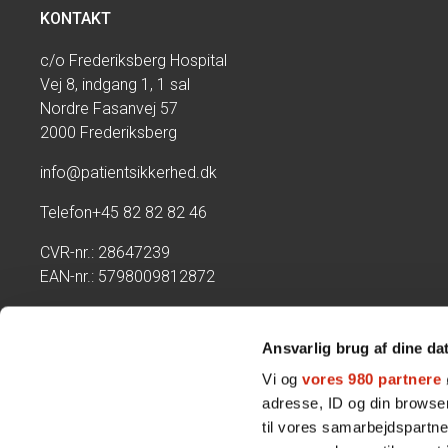
KONTAKT
c/o Frederiksberg Hospital
Vej 8, indgang 1, 1 sal
Nordre Fasanvej 57
2000 Frederiksberg
info@patientsikkerhed.dk
Telefon
+45 82 82 82 46
CVR-nr.: 28647239
EAN-nr.: 5798009812872
Kontoret har telefontid:
Mandag - torsdag kl. 09:00-14:00
Ansvarlig brug af dine da
Fredag lukket
Vi og
vores 980 partnere
adresse, ID og din browser
til vores samarbejdspartner