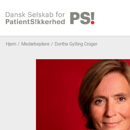
Gå
til
indhold
Hjem
Medarbejdere
Dorthe Gylling Crüger