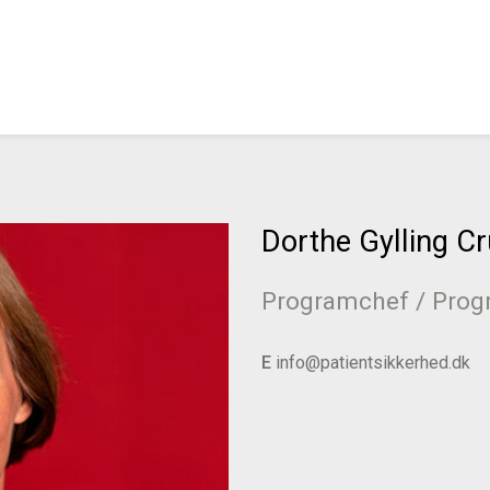
Dorthe Gylling C
Programchef / Prog
E
info@patientsikkerhed.dk