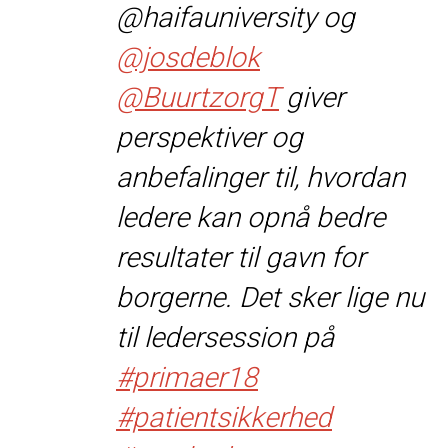
@haifauniversity og
@josdeblok
@BuurtzorgT
giver
perspektiver og
anbefalinger til, hvordan
ledere kan opnå bedre
resultater til gavn for
borgerne. Det sker lige nu
til ledersession på
#primaer18
#patientsikkerhed