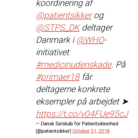
koordinering af
@patientsikker
og
@STPS_DK
deltager
Danmark i
@WHO
-
initiativet
#medicinudenskade
. På
#primaer18
får
deltagerne konkrete
eksempler på arbejdet ➤
https://t.co/v04FUe95cJ
— Dansk Selskab for Patientsikkerhed
(@patientsikker)
October 31, 2018