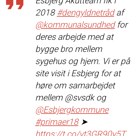
Esbjerg Akutteam fik i
2018
#dengyldnetråd
af
@kommunalsundhed
for
deres arbejde med at
bygge bro mellem
sygehus og hjem. Vi er på
site visit i Esbjerg for at
høre om samarbejdet
mellem @svsdk og
@Esbjergkommune
#primaer18
➤
https://t.co/vt3GR90y5T