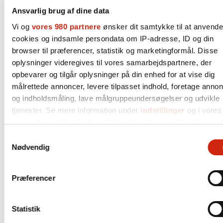
#patientsikkerhed
. Det
Ansvarlig brug af dine data
mener @cvplessen, der er
Vi og
vores 980 partnere
ønsker dit samtykke til at anvende
med i programkomitéen.
cookies og indsamle persondata om IP-adresse, ID og din
browser til præferencer, statistik og marketingformål. Disse
pic.twitter.com/JbhoEtNx
oplysninger videregives til vores samarbejdspartnere, der
opbevarer og tilgår oplysninger på din enhed for at vise dig
Cm
målrettede annoncer, levere tilpasset indhold, foretage anno
— Dansk Selskab for Patientsikkerhed
og indholdsmåling, lave målgruppeundersøgelser og udvikle
(@patientsikker)
October 31, 2018
tjenester. Se mere information under
indstillinger
og i vores
persondatapolitik. Du kan altid trække dit samtykke tilbage el
ændre indstillinger fra vores "Cookiedeklaration", eller ved at
Samtykkevalg
@josdeblok
⁩ om at skabe
trykke på "Privacy trigger" ikonet.
Nødvendig
en organisation, hvor alt
Dine valg anvendes på hele websitet.
Præferencer
er bygget op om
Vi bruger cookies til at tilpasse vores indhold og annoncer, til
borgeren og
vise dig funktioner til sociale medier og til at analysere vores
Statistik
trafik. Vi deler også oplysninger om din brug af vores