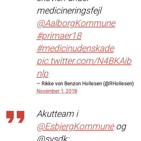
medicineringsfejl
@AalborgKommune
#primaer18
#medicinudenskade
pic.twitter.com/N4BKAib
nlp
— Rikke von Benzon Hollesen (@RHollesen)
November 1, 2018
Akutteam i
@EsbjergKommune
⁩ og
⁦@svsdk⁩: