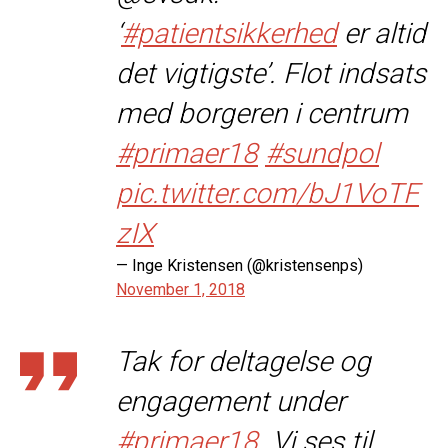
‘
#patientsikkerhed
er altid
det vigtigste’. Flot indsats
med borgeren i centrum
#primaer18
#sundpol
pic.twitter.com/bJ1VoTF
zIX
— Inge Kristensen (@kristensenps)
November 1, 2018
Tak for deltagelse og
engagement under
#primaer18
. Vi ses til