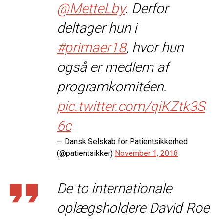
@MetteLby
. Derfor
deltager hun i
#primaer18
, hvor hun
også er medlem af
programkomitéen.
pic.twitter.com/qiKZtk3S
6c
— Dansk Selskab for Patientsikkerhed
(@patientsikker)
November 1, 2018
De to internationale
oplægsholdere David Roe