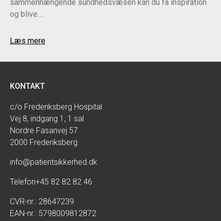
sammenhængende sundhedsvæsen kan du få inspiration
og blive…
Læs mere
KONTAKT
c/o Frederiksberg Hospital
Vej 8, indgang 1, 1 sal
Nordre Fasanvej 57
2000 Frederiksberg
info@patientsikkerhed.dk
Telefon
+45 82 82 82 46
CVR-nr.: 28647239
EAN-nr.: 5798009812872