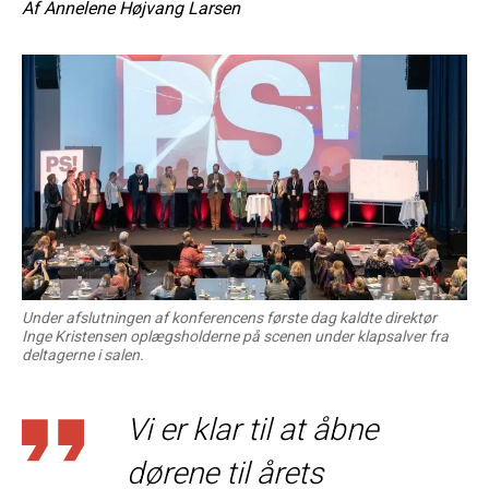
Af
Annelene Højvang Larsen
Under afslutningen af konferencens første dag kaldte direktør
Inge Kristensen oplægsholderne på scenen under klapsalver fra
deltagerne i salen.
Vi er klar til at åbne
dørene til årets