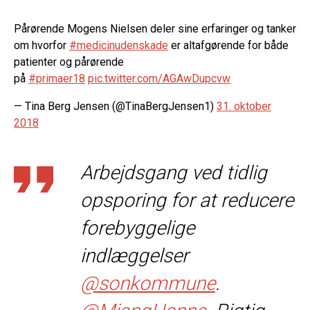
Pårørende Mogens Nielsen deler sine erfaringer og tanker
om hvorfor
#medicinudenskade
er altafgørende for både
patienter og pårørende
på
#primaer18
pic.twitter.com/AGAwDupcvw
— Tina Berg Jensen (@TinaBergJensen1)
31. oktober
2018
Arbejdsgang ved tidlig
opsporing for at reducere
forebyggelige
indlæggelser
@sonkommune
.