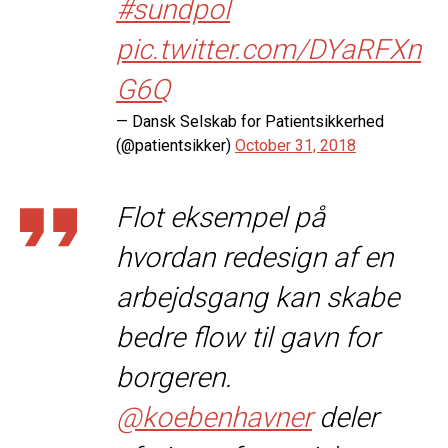
#sundpol
pic.twitter.com/DYaRFXn
G6Q
— Dansk Selskab for Patientsikkerhed
(@patientsikker)
October 31, 2018
Flot eksempel på
hvordan redesign af en
arbejdsgang kan skabe
bedre flow til gavn for
borgeren.
@koebenhavner
deler