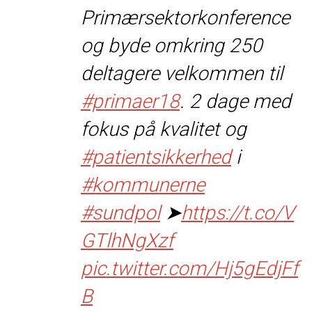
Primærsektorkonference
og byde omkring 250
deltagere velkommen til
#primaer18
. 2 dage med
fokus på kvalitet og
#patientsikkerhed
i
#kommunerne
#sundpol
➤
https://t.co/V
GTlhNgXzf
pic.twitter.com/Hj5gEdjFf
B