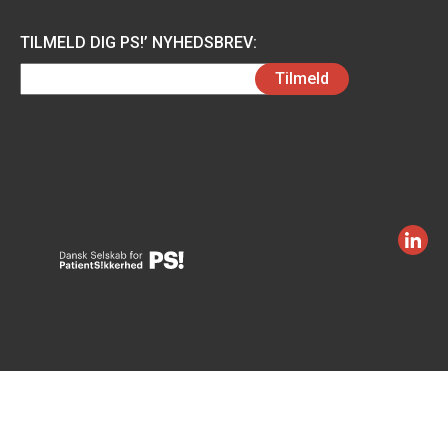
TILMELD DIG PS!’ NYHEDSBREV:
Email
Tilmeld
(Påkrævet)