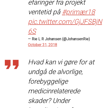
efaringer fra projekt
ventetid på
#primær18
pic.twitter.com/GjJFSBjN
6S
— Rie L R Johansen (@JohansenRie)
October 31, 2018
Hvad kan vi gøre for at
undgå de alvorlige,
forebyggelige
medicinrelaterede
skader? Under