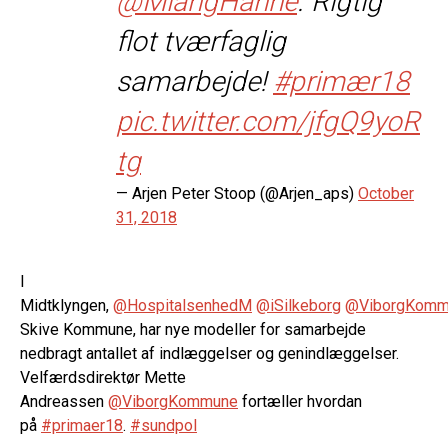
@MiangHanne
. Rigtig
flot tværfaglig
samarbejde!
#primær18
pic.twitter.com/jfgQ9yoR
tg
— Arjen Peter Stoop (@Arjen_aps)
October
31, 2018
I
Midtklyngen,
@HospitalsenhedM
@iSilkeborg
@ViborgKomm
Skive Kommune, har nye modeller for samarbejde
nedbragt antallet af indlæggelser og genindlæggelser.
Velfærdsdirektør Mette
Andreassen
@ViborgKommune
fortæller hvordan
på
#primaer18
.
#sundpol