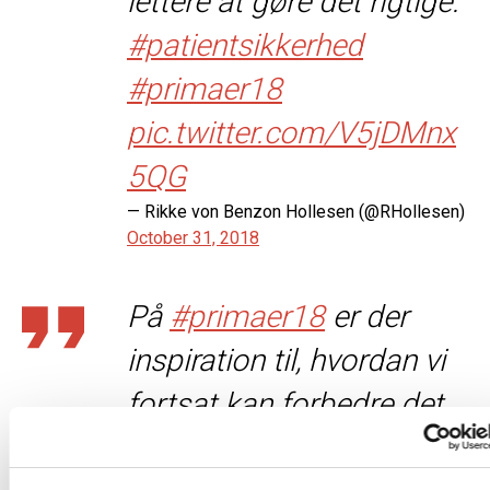
lettere at gøre det rigtige.
#patientsikkerhed
#primaer18
pic.twitter.com/V5jDMnx
5QG
— Rikke von Benzon Hollesen (@RHollesen)
October 31, 2018
På
#primaer18
er der
inspiration til, hvordan vi
fortsat kan forbedre det
vigtige arbejde med