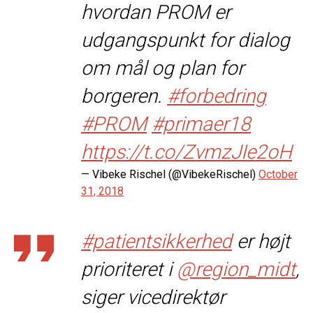
hvordan PROM er
udgangspunkt for dialog
om mål og plan for
borgeren.
#forbedring
#PROM
#primaer18
https://t.co/ZvmzJIe2oH
— Vibeke Rischel (@VibekeRischel)
October
31, 2018
#patientsikkerhed
er højt
prioriteret i
@region_midt
,
siger vicedirektør