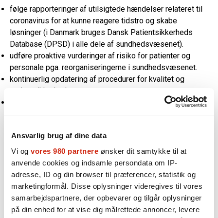
følge rapporteringer af utilsigtede hændelser relateret til
coronavirus for at kunne reagere tidstro og skabe
løsninger (i Danmark bruges Dansk Patientsikkerheds
Database (DPSD) i alle dele af sundhedsvæsenet).
udføre proaktive vurderinger af risiko for patienter og
personale pga. reorganiseringerne i sundhedsvæsenet.
kontinuerlig opdatering af procedurer for kvalitet og
patientsikkerhed.
udvikling af strategier og værktøjer for kommunikation
med personale, patienter og borgere.
Er du risikomanager eller patientsikkerhedsansvarlig i
Ansvarlig brug af dine data
en kommune, på et hospital eller i en region, og er du
Vi og
vores 980 partnere
ønsker dit samtykke til at
interesseret i at deltage i netværket, send en mail med
anvende cookies og indsamle persondata om IP-
navn og arbejdssted
adresse, ID og din browser til præferencer, statistik og
til:
risikomanager@patientsikkerhed.dk
.
marketingformål. Disse oplysninger videregives til vores
samarbejdspartnere, der opbevarer og tilgår oplysninger
Vi vender tilbage med nærmere information.
på din enhed for at vise dig målrettede annoncer, levere