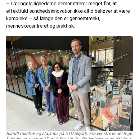
– Læringslejlighederne demonstrerer meget fint, at
effektfuld sundhedsinnovation ikke altid behøver at være
kompleks – så længe den er gennemtænkt,
menneskecentreret og praktisk.
Blandt raketter og startups på DTU Skylab. Fra venstre er det Inge
Kristensen, direktør i Dansk Selskab for Patientsikkerhed, Kristina