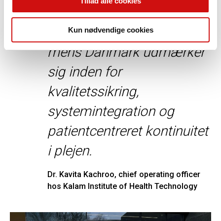
Tillad alle cookies
under
ressourcebegrænsninger,
Kun nødvendige cookies
mens Danmark udmærker
sig inden for
kvalitetssikring,
systemintegration og
patientcentreret kontinuitet
i plejen.
Dr. Kavita Kachroo, chief operating officer 
hos Kalam Institute of Health Technology