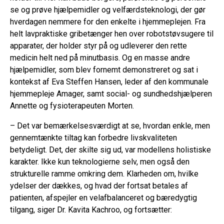
se og prøve hjælpemidler og velfærdsteknologi, der gør
hverdagen nemmere for den enkelte i hjemmeplejen. Fra
helt lavpraktiske gribetænger hen over robotstøvsugere til
apparater, der holder styr på og udleverer den rette
medicin helt ned på minutbasis. Og en masse andre
hjælpemidler, som blev fornemt demonstreret og sat i
kontekst af Eva Steffen Hansen, leder af den kommunale
hjemmepleje Amager, samt social- og sundhedshjælperen
Annette og fysioterapeuten Morten.
– Det var bemærkelsesværdigt at se, hvordan enkle, men
gennemtænkte tiltag kan forbedre livskvaliteten
betydeligt. Det, der skilte sig ud, var modellens holistiske
karakter. Ikke kun teknologierne selv, men også den
strukturelle ramme omkring dem. Klarheden om, hvilke
ydelser der dækkes, og hvad der fortsat betales af
patienten, afspejler en velafbalanceret og bæredygtig
tilgang, siger Dr. Kavita Kachroo, og fortsætter: