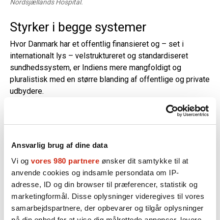
Nordsjællands Hospital.
Styrker i begge systemer
Hvor Danmark har et offentlig finansieret og – set i
internationalt lys – velstruktureret og standardiseret
sundhedssystem, er Indiens mere mangfoldigt og
pluralistisk med en større blanding af offentlige og private
udbydere.
– Det skaber selvfølgelig udfordringer med hensyn til
ensartethed og adgang for alle, men systemet fremmer
også fleksibilitet, innovation og hurtig tilpasningsevne.
Ansvarlig brug af dine data
Indiens styrke ligger i dets evne til at levere
omkostningseffektive løsninger i stor skala, ofte under
Vi og
vores 980 partnere
ønsker dit samtykke til at
ressourcebegrænsninger, mens Danmark udmærker sig
anvende cookies og indsamle persondata om IP-
inden for kvalitetssikring, systemintegration og
adresse, ID og din browser til præferencer, statistik og
patientcentreret kontinuitet i plejen, siger Dr. Kavita
marketingformål. Disse oplysninger videregives til vores
Kachroo.
samarbejdspartnere, der opbevarer og tilgår oplysninger
på din enhed for at vise dig målrettede annoncer, levere