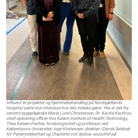
Influenz’er-projektet og hjemmebehandling på Nordsjællands
Hospital vakte stor interesse hos den indiske gæst. Her er det fra
venstre sygeplejerske Maria Lund Christensen, Dr. Kavita Kachroo,
chief operating officer hos Kalam Institute of Health Technology,
Thea Kølsen-Fischer, forskningschef og professor ved
Københavns Universitet, Inge Kristensen, direktør i Dansk Selskab
for Patientsikkerhed og Charlotte von Sydow, souschef på