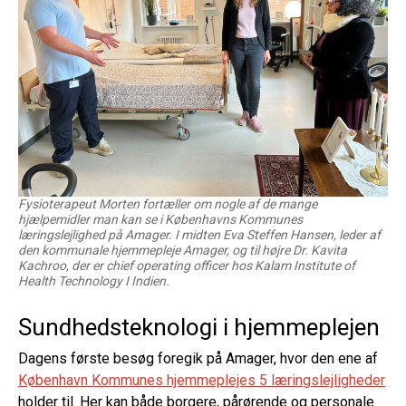
Fysioterapeut Morten fortæller om nogle af de mange
hjælpemidler man kan se i Københavns Kommunes
læringslejlighed på Amager. I midten Eva Steffen Hansen, leder af
den kommunale hjemmepleje Amager, og til højre Dr. Kavita
Kachroo, der er chief operating officer hos Kalam Institute of
Health Technology I Indien.
Sundhedsteknologi i hjemmeplejen
Dagens første besøg foregik på Amager, hvor den ene af
København Kommunes hjemmeplejes 5 læringslejligheder
holder til. Her kan både borgere, pårørende og personale