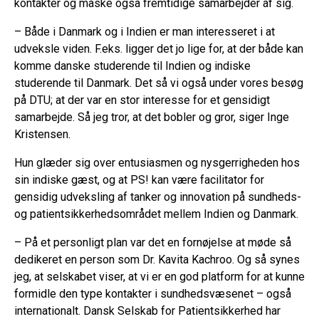
kontakter og måske også fremtidige samarbejder af sig.
– Både i Danmark og i Indien er man interesseret i at
udveksle viden. F.eks. ligger det jo lige for, at der både kan
komme danske studerende til Indien og indiske
studerende til Danmark. Det så vi også under vores besøg
på DTU; at der var en stor interesse for et gensidigt
samarbejde. Så jeg tror, at det bobler og gror, siger Inge
Kristensen.
Hun glæder sig over entusiasmen og nysgerrigheden hos
sin indiske gæst, og at PS! kan være facilitator for
gensidig udveksling af tanker og innovation på sundheds-
og patientsikkerhedsområdet mellem Indien og Danmark.
– På et personligt plan var det en fornøjelse at møde så
dedikeret en person som Dr. Kavita Kachroo. Og så synes
jeg, at selskabet viser, at vi er en god platform for at kunne
formidle den type kontakter i sundhedsvæsenet – også
internationalt. Dansk Selskab for Patientsikkerhed har