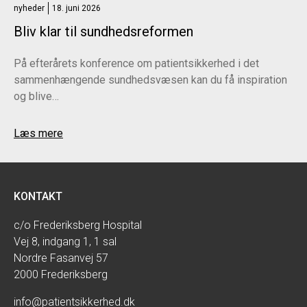
nyheder
18. juni 2026
Bliv klar til sundhedsreformen
På efterårets konference om patientsikkerhed i det
sammenhængende sundhedsvæsen kan du få inspiration
og blive…
Læs mere
KONTAKT
c/o Frederiksberg Hospital
Vej 8, indgang 1, 1 sal
Nordre Fasanvej 57
2000 Frederiksberg
info@patientsikkerhed.dk