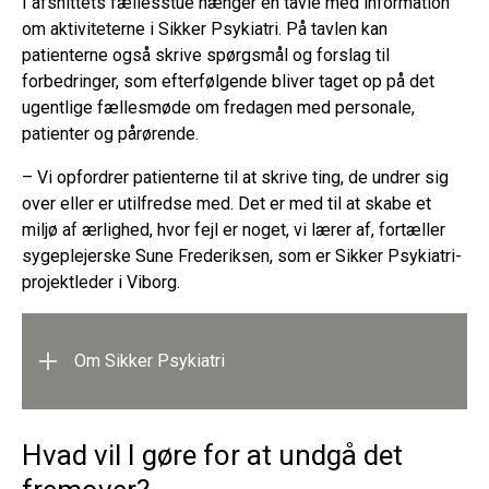
I afsnittets fællesstue hænger en tavle med information
om aktiviteterne i Sikker Psykiatri. På tavlen kan
patienterne også skrive spørgsmål og forslag til
forbedringer, som efterfølgende bliver taget op på det
ugentlige fællesmøde om fredagen med personale,
patienter og pårørende.
– Vi opfordrer patienterne til at skrive ting, de undrer sig
over eller er utilfredse med. Det er med til at skabe et
miljø af ærlighed, hvor fejl er noget, vi lærer af, fortæller
sygeplejerske Sune Frederiksen, som er Sikker Psykiatri-
projektleder i Viborg.
Om Sikker Psykiatri
Målet med projekt Sikker Psykiatri er, at mennesker
Hvad vil I gøre for at undgå det
med psykisk sygdom får en sikker behandling.
Projektet fokuserer på at skabe større