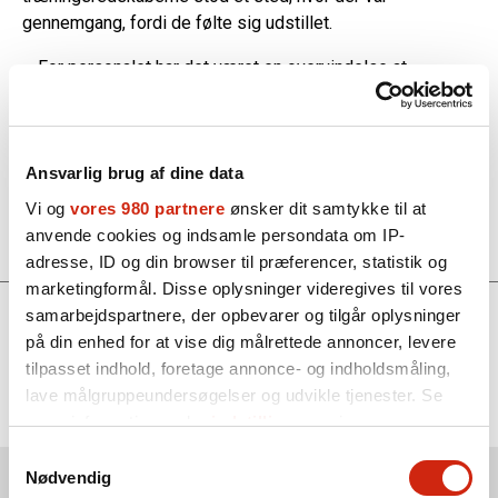
gennemgang, fordi de følte sig udstillet.
– For personalet har det været en overvindelse at
medinddrage patienterne i så udstrakt grad og vende tiltag
med dem, inden der bliver afprøvet. Det er stadig noget,
som personalet skal vænne sig til, men vi er kommet
langt, forklarer sygeplejerske og projektleder Sune
Ansvarlig brug af dine data
Frederiksen.
Vi og
vores 980 partnere
ønsker dit samtykke til at
anvende cookies og indsamle persondata om IP-
adresse, ID og din browser til præferencer, statistik og
marketingformål. Disse oplysninger videregives til vores
samarbejdspartnere, der opbevarer og tilgår oplysninger
Find mere om
på din enhed for at vise dig målrettede annoncer, levere
tilpasset indhold, foretage annonce- og indholdsmåling,
Samarbejde med borgere, patienter og pårørende
lave målgruppeundersøgelser og udvikle tjenester. Se
Sikker Psykiatri
mere information under
indstillinger
og i vores
persondatapolitik. Du kan altid trække dit samtykke
Samtykkevalg
tilbage eller ændre indstillinger fra vores
Nødvendig
Nyeste nyheder
Se alle nyheder