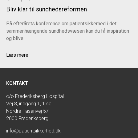
Bliv klar til sundhedsreformen
På efterårets konference om patientsikkerhed i det
sammenhængende sundhedsvæsen kan du få inspiration
og blive…
Læs mere
KONTAKT
c/o Frederiksberg Hospital
Vej 8, indgang 1, 1 sal
Nordre Fasanvej 57
2000 Frederiksberg
info@patientsikkerhed.dk