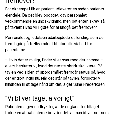
fremover?
medicinsikkerhed, forebygge tvang og selvmord
For eksempel fik en patient udleveret en anden patients
samt sikre effektiv diagnostik og behandling af
ejendele. Da det blev opdaget, gav personalet
somatiske sygdomme.
vedkommende en undskyldning, men patienten skrev så
Psykiatriske enheder fra de fem regioner og
på tavlen: Hvad vil I gøre for at undgå det fremover?
Færøerne deltager i Sikker Psykiatri, og Dansk
Selskab for Patientsikkerhed, TrygFonden, Det
Personalet og ledelsen udarbejdede et forslag, som de
Obelske Familie Fond og Danske Regioner står bag
fremlagde på fællesmødet til stor tilfredshed for
projektet.
patienterne.
– Hvis det er muligt, finder vi et svar med det samme –
Læs om Sikker Psykiatri på projektsiden
ellers beslutter vi, hvad det næste skridt skal være. På
tavlen ved siden af spørgsmålet fremgår status på, hvad
der er gjort indtil nu. Når det står på tavlen, forpligter vi
hinanden til at tage hånd om det, siger Sune Frederiksen.
”Vi bliver taget alvorligt”
Patienterne giver udtryk for, at de er glade for tiltaget.
Ifølge en af patienterne betyder det, at man bliver set som