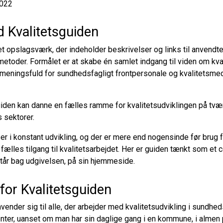
022
 Kvalitetsguiden
et opslagsværk, der indeholder beskrivelser og links til anvendt
metoder. Formålet er at skabe én samlet indgang til viden om kval
 meningsfuld for sundhedsfagligt frontpersonale og kvalitetsmed
uiden kan danne en fælles ramme for kvalitetsudviklingen på tvæ
sektorer.
er i konstant udvikling, og der er mere end nogensinde før brug for
ælles tilgang til kvalitetsarbejdet. Her er guiden tænkt som et c
tår bag udgivelsen, på sin hjemmeside.
for Kvalitetsguiden
vender sig til alle, der arbejder med kvalitetsudvikling i sundh
nter, uanset om man har sin daglige gang i en kommune, i almen p