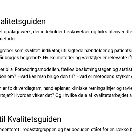
valitetsguiden
et opslagsværk, der indeholder beskrivelser og links til anvendt
metoder.
eber som kvalitet, indikator, utilsigtede hændelser og patients
år bruges begrebet? Hvilke metoder og værktøjer er relevante if
r bl.a. Forbedringsmodellen, fælles beslutningstagen og statist
en om? Hvad kan man bruge den til? Hvad er metodens styrker
 er fx driverdiagram, handleplaner, kliniske retningslinjer og ta
jet? Hvordan virker det? Og i hvilke dele af kvalitetsarbejdet
til Kvalitetsguiden
senteret i redaktørgruppen og har desuden stået for en række be