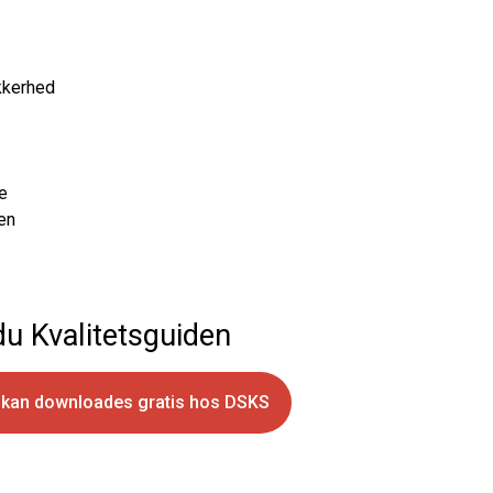
kkerhed
e
en
du Kvalitetsguiden
n kan downloades gratis hos DSKS