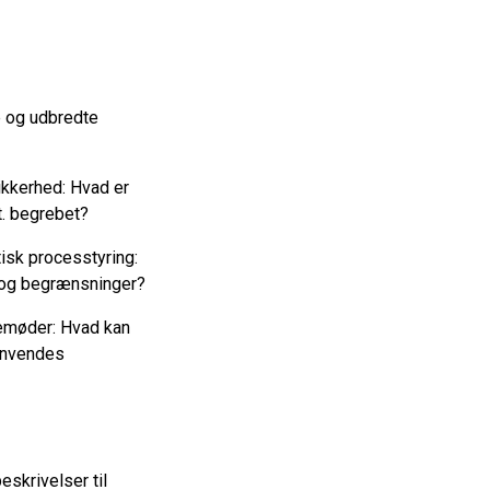
e og udbredte
ikkerhed: Hvad er
t. begrebet?
isk processtyring:
 og begrænsninger?
vlemøder: Hvad kan
 anvendes
skrivelser til