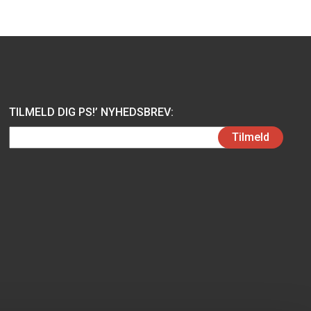
TILMELD DIG PS!’ NYHEDSBREV:
Email
Tilmeld
(Påkrævet)