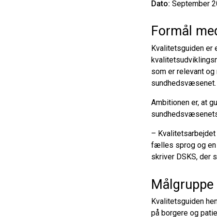
Dato:
September 2
Formål med
Kvalitetsguiden er 
kvalitetsudviklings
som er relevant og
sundhedsvæsenet.
Ambitionen er, at g
sundhedsvæsenets 
– Kvalitetsarbejdet 
fælles sprog og en f
skriver DSKS, der s
Målgruppe 
Kvalitetsguiden hen
på borgere og patie