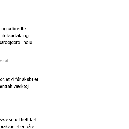
e og udbredte
itetsudvikling,
arbejdere i hele
rs af
, at vi får skabt et
entralt værktøj,
edsvæsenet helt tæt
raksis eller på et