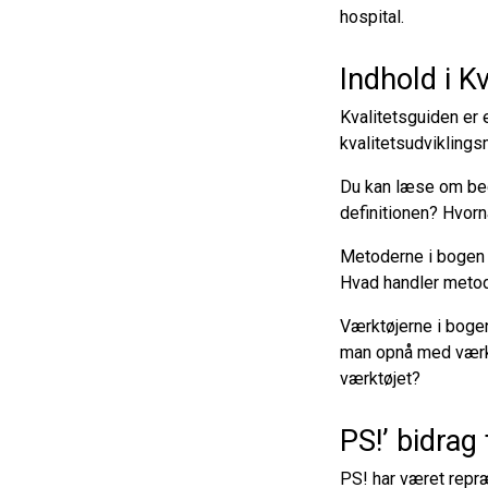
hospital.
Indhold i K
Kvalitetsguiden er 
kvalitetsudviklings
Du kan læse om begr
definitionen? Hvorn
Metoderne i bogen e
Hvad handler metod
Værktøjerne i bogen
man opnå med værktø
værktøjet?
PS!’ bidrag 
PS! har været repræ