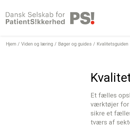
Gå
til
indhold
Hjem
Viden og læring
Bøger og guides
Kvalitetsguiden
Kvalit
Et fælles op
værktøjer for
sikre et fæll
tværs af sekt