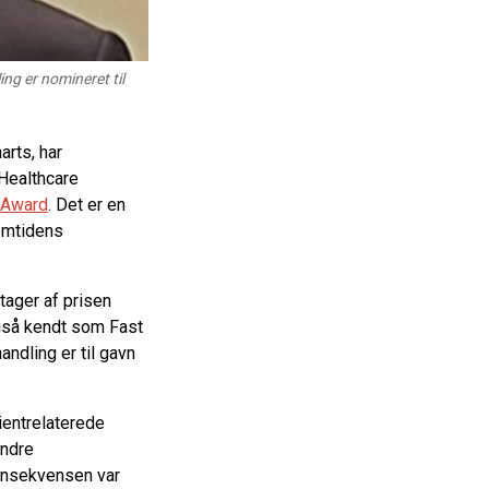
ng er nomineret til
arts, har
 Healthcare
 Award
. Det er en
remtidens
ager af prisen
gså kendt som Fast
ndling er til gavn
ientrelaterede
andre
Konsekvensen var