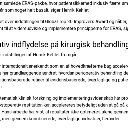
n samlede ERAS-pakke, hvor patientsikkerhed inklusiv færre sm
år som noget helt basalt, siger Henrik Kehlet.
t over indstillingen til Global Top 30 Improvers Award og håber,
nt til at videreudvikle og implementere principperne for ERAS, si
iv indflydelse på kirurgisk behandlin
 indstillingen af Henrik Kehlet fremgår:
r internationalt anerkendt som en af hovedkræfterne bag acceler
de har grundlæggende ændret, hvordan perioperativ behandling d
ditionsbaserede rutiner til evidensbaserede, tværfaglige og pati
b.
tematisk klinisk forskning og implementeringsvidenskab har pr
ostoperativ restitution kan accelereres betydeligt uden at gå p
 Hans arbejde har vist, at resultater ikke optimeres alene genne
r, men gennem koordinerede, tværfaglige indsatser, herunder: