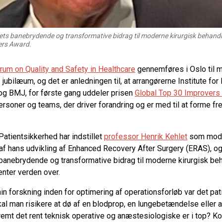
ets banebrydende og transformative bidrag til moderne kirurgisk behandli
ers Award.
orum on Quality and Safety in Healthcare
gennemføres i Oslo til m
jubilæum, og det er anledningen til, at arrangørerne Institute for
og BMJ, for første gang uddeler prisen
Global Top 30 Improvers
ersoner og teams, der driver forandring og er med til at forme f
atientsikkerhed har indstillet
professor Henrik Kehlet
som modt
f hans udvikling af Enhanced Recovery After Surgery (ERAS), o
 banebrydende og transformative bidrag til moderne kirurgisk beha
ienter verden over.
n forskning inden for optimering af operationsforløb var det pat
al man risikere at dø af en blodprop, en lungebetændelse eller 
remt det rent teknisk operative og anæstesiologiske er i top? 