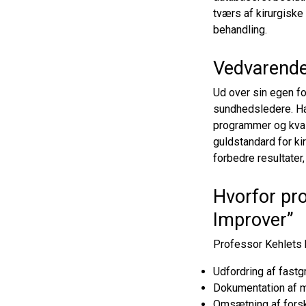
tværs af kirurgisk
behandling.
Vedvarende 
Ud over sin egen fo
sundhedsledere. Hans
programmer og kvali
guldstandard for k
forbedre resultater
Hvorfor pr
Improver”
Professor Kehlets 
Udfordring af fast
Dokumentation af må
Omsætning af forskn