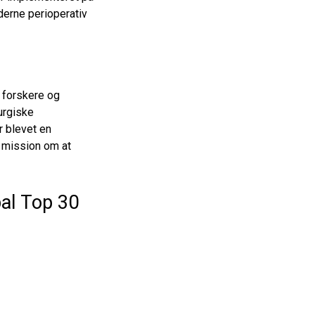
derne perioperativ
, forskere og
rurgiske
r blevet en
s mission om at
bal Top 30