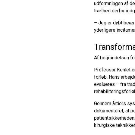
udformningen af de
træthed derfor indg
– Jeg er dybt beære
yderligere incitame
Transformat
Af begrundelsen for
Professor Kehlet e
forløb. Hans arbej
evalueres – fra tra
rehabiliteringsforlø
Gennem årtiers sys
dokumenteret, at p
patientsikkerheden.
kirurgiske teknikke