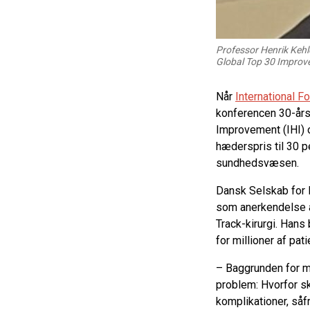
Professor Henrik Kehl
Global Top 30 Improv
Når
International F
konferencen 30-års 
Improvement (IHI) 
hæderspris til 30 p
sundhedsvæsen.
Dansk Selskab for P
som anerkendelse a
Track-kirurgi. Hans
for millioner af pat
– Baggrunden for mi
problem: Hvorfor sk
komplikationer, såf