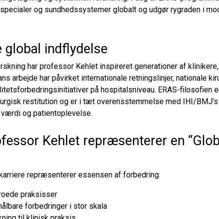
e specialer og sundhedssystemer globalt og udgør rygraden i mo
global indflydelse
rskning har professor Kehlet inspireret generationer af klinikere
 arbejde har påvirket internationale retningslinjer, nationale ki
tetsforbedringsinitiativer på hospitalsniveau. ERAS-filosofien e
irurgisk restitution og er i tæt overensstemmelse med IHI/BMJ’
, værdi og patientoplevelse.
ofessor Kehlet repræsenterer en “Glo
karriere repræsenterer essensen af forbedring:
groede praksisser
lbare forbedringer i stor skala
ing til klinisk praksis