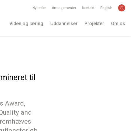
Nyheder
Arrangementer
Kontakt
English
Viden og læring
Uddannelser
Projekter
Om os
mineret til
rs Award,
Quality and
n fremhæves
tutionsforløb