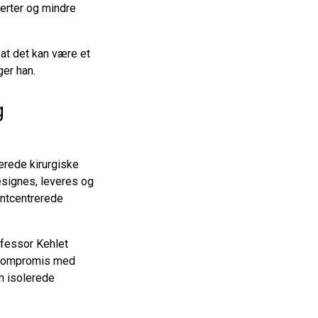
erter og mindre
 at det kan være et
ger han.
g
erede kirurgiske
esignes, leveres og
entcentrerede
ofessor Kehlet
å kompromis med
m isolerede