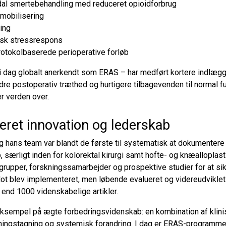
al smertebehandling med reduceret opioidforbrug
 mobilisering
ring
gisk stressrespons
rotokolbaserede perioperative forløb
 i dag globalt anerkendt som ERAS – har medført kortere indlægg
dre postoperativ træthed og hurtigere tilbagevenden til normal fun
er verden over.
eret innovation og lederskab
 hans team var blandt de første til systematisk at dokumentere
, særligt inden for kolorektal kirurgi samt hofte- og knæalloplas
grupper, forskningssamarbejder og prospektive studier for at sikr
lot blev implementeret, men løbende evalueret og videreudviklet
 end 1000 videnskabelige artikler.
eksempel på ægte forbedringsvidenskab: en kombination af klini
ningstagning og systemisk forandring. I dag er ERAS-programme