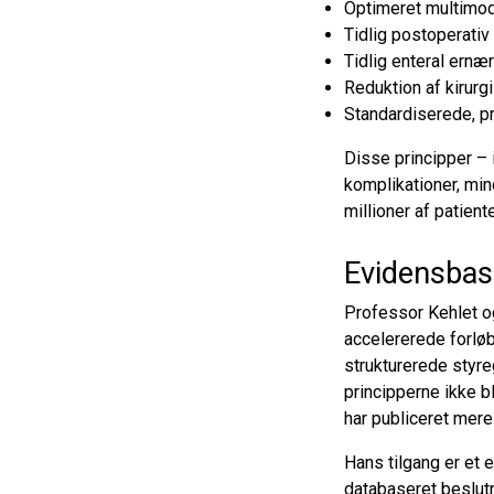
Optimeret multimod
Tidlig postoperativ
Tidlig enteral ernæ
Reduktion af kirur
Standardiserede, p
Disse principper –
komplikationer, min
millioner af patient
Evidensbas
Professor Kehlet og
accelererede forløb
strukturerede styre
principperne ikke b
har publiceret mere
Hans tilgang er et 
databaseret beslut