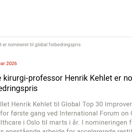
 er nomineret til global forbedringspris
uar 2026
kirurgi-professor Henrik Kehlet er no
edringspris
illet Henrik Kehlet til Global Top 30 Improve
for første gang ved International Forum on 
lthcare i Oslo til marts i år. I nomineringe
s enestående arbejde for accelererede resti