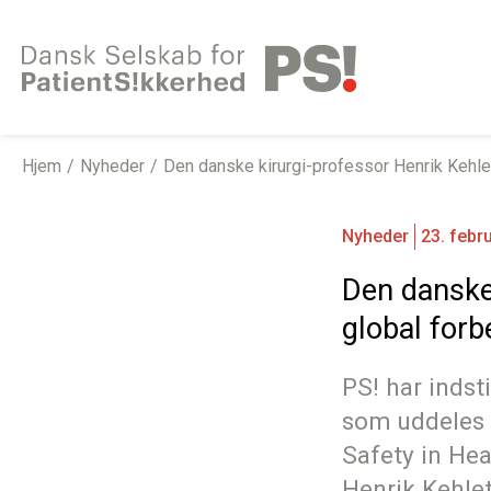
Gå
til
indhold
Hjem
Nyheder
Den danske kirurgi-professor Henrik Kehlet
Nyheder
23. febr
Den danske 
global forb
PS! har indst
som uddeles 
Safety in Hea
Henrik Kehlet