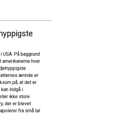
ehyppigste
 i USA. På baggrund
00 amerikanerne hver
edjehyppigste
fatternes ærinde er
ksom på, at det er
x kan indgå i
ller ikke store
y, der er blevet
rapolerer fra små tal