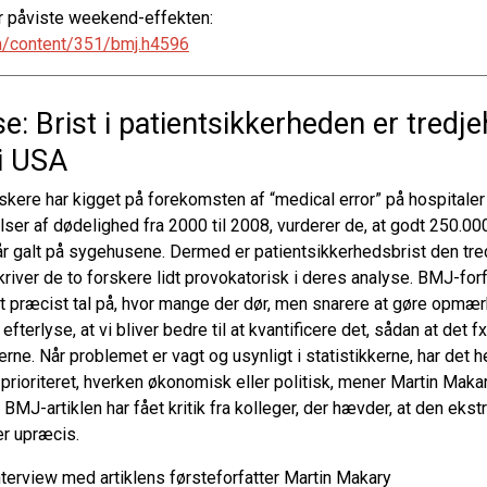
der påviste weekend-effekten:
m/content/351/bmj.h4596
: Brist i patientsikkerheden er tredj
i USA
kere har kigget på forekomsten af “medical error” på hospitaler
elser af dødelighed fra 2000 til 2008, vurderer de, at godt 250.0
 går galt på sygehusene. Dermed er patientsikkerhedsbrist den tr
river de to forskere lidt provokatorisk i deres analyse. BMJ-for
t præcist tal på, hvor mange der dør, men snarere at gøre opmær
efterlyse, at vi bliver bedre til at kvantificere det, sådan at det f
ne. Når problemet er vagt og usynligt i statistikkerne, har det he
 prioriteret, hverken økonomisk eller politisk, mener Martin Makar
BMJ-artiklen har fået kritik fra kolleger, der hævder, at den ekst
er upræcis.
nterview med artiklens førsteforfatter Martin Makary