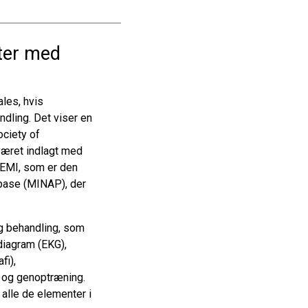
nter med
les, hvis
dling. Det viser en
ociety of
 været indlagt med
TEMI, som er den
tabase (MINAP), der
og behandling, som
rdiagram (EKG),
fi),
 og genoptræning.
 alle de elementer i