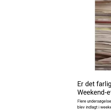
Er det farl
Weekend-eff
Flere undersøgelser
blev indlagt i wee