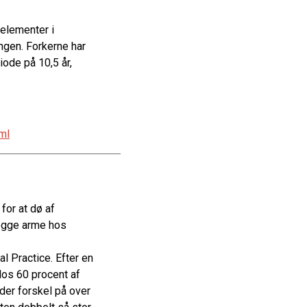
 elementer i
ngen. Forkerne har
ode på 10,5 år,
ml
for at dø af
begge arme hos
l Practice. Efter en
Hos 60 procent af
der forskel på over