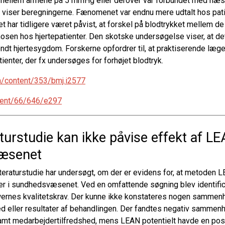
ellem armene på 5 mmHg eller derover var forbundet med næst
ød, viser beregningerne. Fænomenet var endnu mere udtalt hos pa
Det har tidligere været påvist, at forskel på blodtrykket mellem d
osen hos hjertepatienter. Den skotske undersøgelse viser, at de
t hjertesygdom. Forskerne opfordrer til, at praktiserende læger
enter, der fx undersøges for forhøjet blodtryk.
m/content/353/bmj.i2577
ntent/66/646/e297
raturstudie kan ikke påvise effekt af LE
æsenet
itteraturstudie har undersøgt, om der er evidens for, at metoden L
er i sundhedsvæsenet. Ved en omfattende søgning blev identificer
ewernes kvalitetskrav. Der kunne ikke konstateres nogen samm
hed eller resultater af behandlingen. Der fandtes negativ samm
mt medarbejdertilfredshed, mens LEAN potentielt havde en posi