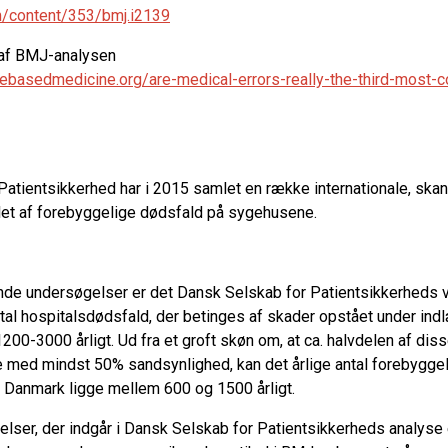
m/content/353/bmj.i2139
 af BMJ-analysen
ebasedmedicine.org/are-medical-errors-really-the-third-most
Patientsikkerhed har i 2015 samlet en række internationale, ska
llet af forebyggelige dødsfald på sygehusene.
nde undersøgelser er det Dansk Selskab for Patientsikkerheds vu
ntal hospitalsdødsfald, der betinges af skader opstået under ind
200-3000 årligt. Ud fra et groft skøn om, at ca. halvdelen af diss
 med mindst 50% sandsynlighed, kan det årlige antal forebygge
i Danmark ligge mellem 600 og 1500 årligt.
lser, der indgår i Dansk Selskab for Patientsikkerheds analyse e