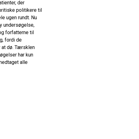
tienter, der
tiske politikere til
e ugen rundt. Nu
ny undersøgelse,
g forfatterne til
g, fordi de
r at dø. Tærsklen
søgelser har kun
medtaget alle