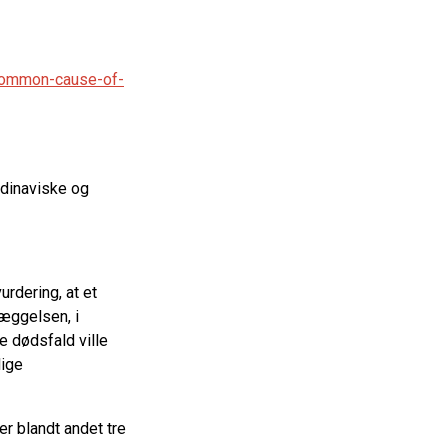
-common-cause-of-
ndinaviske og
rdering, at et
læggelsen, i
e dødsfald ville
lige
r blandt andet tre