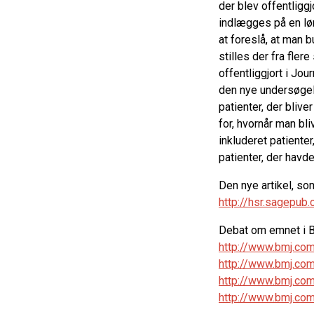
der blev offentligg
indlægges på en lør
at foreslå, at man
stilles der fra fle
offentliggjort i Jou
den nye undersøgels
patienter, der blive
for, hvornår man bl
inkluderet patiente
patienter, der havd
Den nye artikel, s
http://hsr.sagepu
Debat om emnet i 
http://www.bmj.co
http://www.bmj.co
http://www.bmj.c
http://www.bmj.co