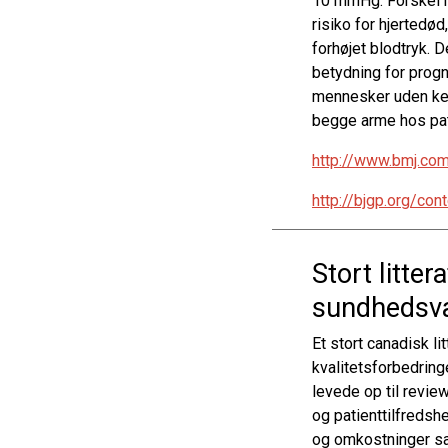
10 mmHg. Forskel m
risiko for hjerted
forhøjet blodtryk. 
betydning for progn
mennesker uden kend
begge arme hos pati
http://www.bmj.co
http://bjgp.org/co
Stort litte
sundhedsv
Et stort canadisk l
kvalitetsforbedring
levede op til revi
og patienttilfreds
og omkostninger sa