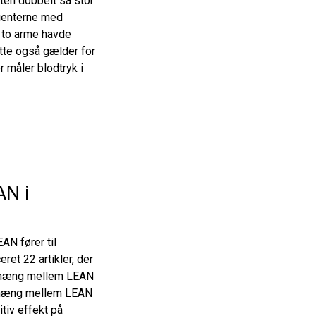
en dobbelt så stor
tienterne med
e to arme havde
tte også gælder for
 måler blodtryk i
AN i
EAN fører til
et 22 artikler, der
enhæng mellem LEAN
enhæng mellem LEAN
tiv effekt på