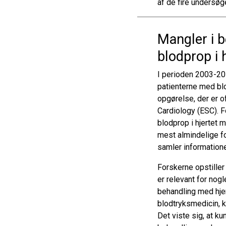
af de fire undersøg
Mangler i b
blodprop i 
I perioden 2003-20
patienterne med blo
opgørelse, der er o
Cardiology (ESC). F
blodprop i hjertet
mest almindelige fo
samler informatione
Forskerne opstille
er relevant for nogl
behandling med hjer
blodtryksmedicin, 
Det viste sig, at ku