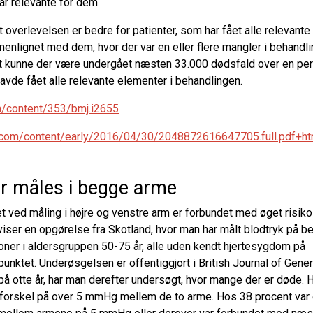
ar relevante for dem.
t overlevelsen er bedre for patienter, som har fået alle relevante
nlignet med dem, hvor der var en eller flere mangler i behandli
alt kunne der være undergået næsten 33.000 dødsfald over en peri
 havde fået alle relevante elementer i behandlingen.
m/content/353/bmj.i2655
b.com/content/early/2016/04/30/2048872616647705.full.pdf+ht
ør måles i begge arme
et ved måling i højre og venstre arm er forbundet med øget risiko 
viser en opgørelse fra Skotland, hvor man har målt blodtryk på 
soner i aldersgruppen 50-75 år, alle uden kendt hjertesygdom på
nktet. Underøsgelsen er offentiggjort i British Journal of Genera
å otte år, har man derefter undersøgt, hvor mange der er døde. 
er forskel på over 5 mmHg mellem de to arme. Hos 38 procent var 