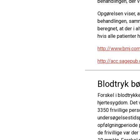
behandlingen, der v
Opgørelsen viser, a
behandlingen, samme
beregnet, at der i 
hvis alle patienter
http://www.bmj.co
http://acc.sagepu
Blodtryk b
Forskel i blodtrykk
hjertesygdom. Det 
3350 frivillige per
undersøgelsestidspu
opfølgningperiode p
de frivillige var d