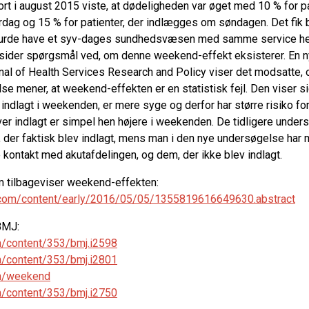
jort i august 2015 viste, at dødeligheden var øget med 10 % for pa
dag og 15 % for patienter, der indlægges om søndagen. Det fik bri
 burde have et syv-dages sundhedsvæsen med samme service hel
re sider spørgsmål ved, om denne weekend-effekt eksisterer. En 
rnal of Health Services Research and Policy viser det modsatte, o
e mener, at weekend-effekten er en statistisk fejl. Den viser si
r indlagt i weekenden, er mere syge og derfor har større risiko fo
iver indlagt er simpel hen højere i weekenden. De tidligere under
r, der faktisk blev indlagt, mens man i den nye undersøgelse har 
e kontakt med akutafdelingen, og dem, der ikke blev indlagt.
om tilbageviser weekend-effekten:
b.com/content/early/2016/05/05/1355819616649630.abstract
BMJ:
m/content/353/bmj.i2598
m/content/353/bmj.i2801
om/weekend
m/content/353/bmj.i2750