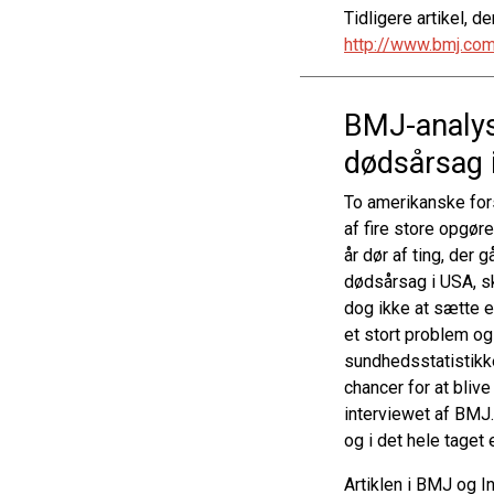
Tidligere artikel, 
http://www.bmj.co
BMJ-analyse
dødsårsag 
To amerikanske fors
af fire store opgør
år dør af ting, der
dødsårsag i USA, sk
dog ikke at sætte e
et stort problem og 
sundhedsstatistikker
chancer for at blive
interviewet af BMJ. 
og i det hele taget 
Artiklen i BMJ og I