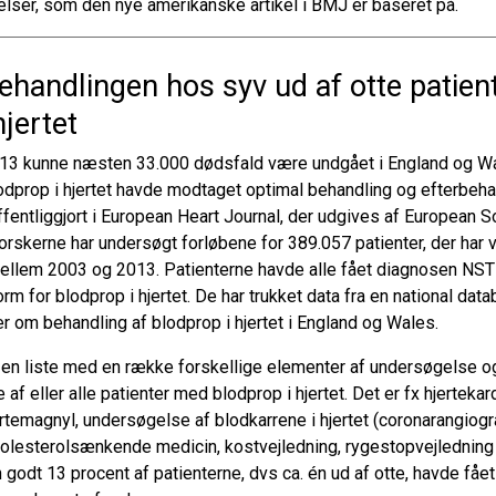
elser, som den nye amerikanske artikel i BMJ er baseret på.
ehandlingen hos syv ud af otte patie
hjertet
13 kunne næsten 33.000 dødsfald være undgået i England og Wa
dprop i hjertet havde modtaget optimal behandling og efterbehan
ffentliggjort i European Heart Journal, der udgives af European S
orskerne har undersøgt forløbene for 389.057 patienter, der har
 mellem 2003 og 2013. Patienterne havde alle fået diagnosen NS
rm for blodprop i hjertet. De har trukket data fra en national da
r om behandling af blodprop i hjertet i England og Wales.
r en liste med en række forskellige elementer af undersøgelse 
e af eller alle patienter med blodprop i hjertet. Det er fx hjerteka
temagnyl, undersøgelse af blodkarrene i hjertet (coronarangiogra
kolesterolsænkende medicin, kostvejledning, rygestopvejledning
n godt 13 procent af patienterne, dvs ca. én ud af otte, havde fået