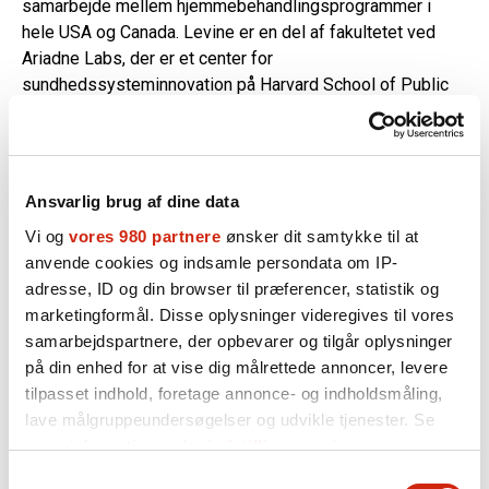
samarbejde mellem hjemmebehandlingsprogrammer i
hele USA og Canada. Levine er en del af fakultetet ved
Ariadne Labs, der er et center for
sundhedssysteminnovation på Harvard School of Public
Health.
Keynote: Kristian Larsen om
ulighed i sundhed
Ansvarlig brug af dine data
Vi og
vores 980 partnere
ønsker dit samtykke til at
I dag har socialt udsatte markant dårligere sundhed og
anvende cookies og indsamle persondata om IP-
trivsel end befolkningen generelt, og socialt udsatte dør i
adresse, ID og din browser til præferencer, statistik og
gennemsnit ca. 20 år før andre i befolkningen.
marketingformål. Disse oplysninger videregives til vores
Keynote-taler Kristian Larsen, der er professor i
samarbejdspartnere, der opbevarer og tilgår oplysninger
sundhedssociologi ved Københavns Universitet, hvor han
på din enhed for at vise dig målrettede annoncer, levere
forsker i ulighed i sundhedssektoren, og forfatter til
tilpasset indhold, foretage annonce- og indholdsmåling,
bogen ” Sundhedskapital”, vil i sin keynote zoome ind på
lave målgruppeundersøgelser og udvikle tjenester. Se
ulighed i sundhed. Han vil bl.a. tage udgangspunkt i sit
mere information under
indstillinger
og i vores
debatindlæg
“Lighed i adgang til sundhedsvæsenet er en
persondatapolitik. Du kan altid trække dit samtykke
Samtykkevalg