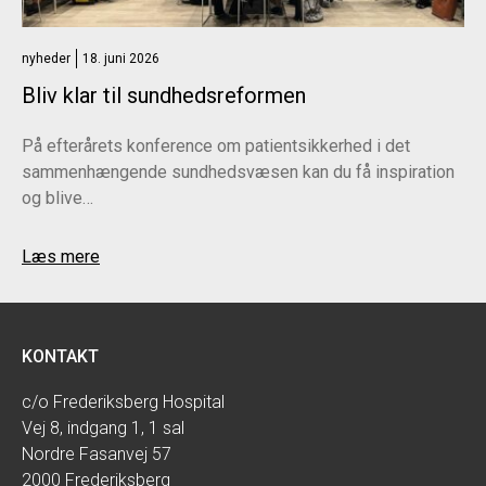
nyheder
18. juni 2026
Bliv klar til sundhedsreformen
På efterårets konference om patientsikkerhed i det
sammenhængende sundhedsvæsen kan du få inspiration
og blive…
Læs mere
KONTAKT
c/o Frederiksberg Hospital
Vej 8, indgang 1, 1 sal
Nordre Fasanvej 57
2000 Frederiksberg