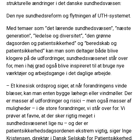
strukturelle ændringer i det danske sundhedsvæsen:
Den nye sundhedsreform og flytningen af UTH-systemet.
Med temaer som ”det lærende sundhedsvæsen”, ”næste
generation”, ”ledelse og diversitet”, ”den grønne
dagsorden og patientsikkerhed” og ”beredskab og
patientsikkerhed” kan man som deltager både blive
klogere på de udfordringer, sundhedsvæsenet står over
for, men i høj grad også blive inspireret til at bruge nye
værktøjer og arbejdsgange i det daglige arbejde.
– Et kinesisk ordsprog siger, at når forandringens vinde
blæser, kan man enten bygge læhegn eller vindmøller. Der
er masser af udfordringer og risici – men også masser af
muligheder – i de store forandringer, vi står over for. Vi
prøver at favne, at der sker rigtig meget i
sundhedsvæsenet lige nu – og der er
patientsikkerhedsdagsordenen ekstrem vigtig, siger Inge
Kristensen, direktør i Dansk Selskab for Patientsikkerhed.