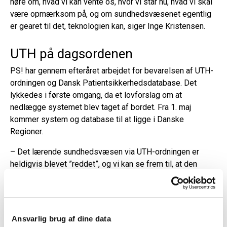
høre om, hvad vi kan vente os, hvor vi står nu, hvad vi skal
være opmærksom på, og om sundhedsvæsenet egentlig
er gearet til det, teknologien kan, siger Inge Kristensen.
UTH på dagsordenen
PS! har gennem efteråret arbejdet for bevarelsen af UTH-
ordningen og Dansk Patientsikkerhedsdatabase. Det
lykkedes i første omgang, da et lovforslag om at
nedlægge systemet blev taget af bordet. Fra 1. maj
kommer system og database til at ligge i Danske
Regioner.
– Det lærende sundhedsvæsen via UTH-ordningen er
heldigvis blevet ”reddet”, og vi kan se frem til, at den
flytter tættere på driften. Men vi skal finde ud af, hvordan
vi kan få mere ud af den. Hvordan bliver det endnu bedre?
Hvordan får vi mere læring ud af det? På konferencen
kommer vi til at tale konkret om, hvad man skal arbejde
Ansvarlig brug af dine data
med fra 1. maj. Men også kigge på, hvordan vi kan gøre det