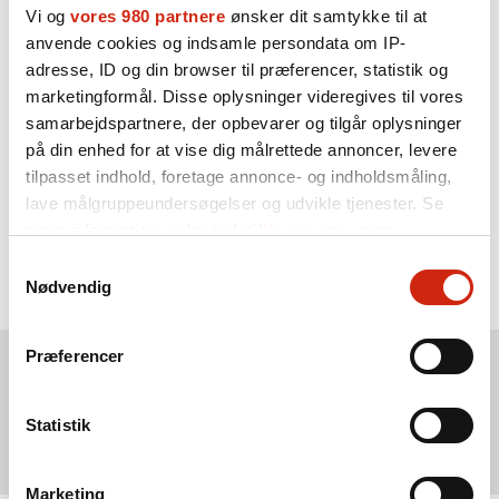
Vi og
vores 980 partnere
ønsker dit samtykke til at
meget bedre, end vi har gjort før, fortæller Inge Kristensen
anvende cookies og indsamle persondata om IP-
med henvisning til blandt andet konferencens session om
adresse, ID og din browser til præferencer, statistik og
”Det lærende sundhedsvæsen”, hvor Nanna Bjerrum,
marketingformål. Disse oplysninger videregives til vores
sundhedsfaglig udviklingskonsulent i Holstebro
samarbejdspartnere, der opbevarer og tilgår oplysninger
kommune, Alma Pedersen, professor i patientsikkerhed,
på din enhed for at vise dig målrettede annoncer, levere
og Poul Henning Madsen, cheflæge ved akutafdelingen,
tilpasset indhold, foretage annonce- og indholdsmåling,
OUH, deltager.
lave målgruppeundersøgelser og udvikle tjenester. Se
Læs patientambassadørernes blog om vigtigheden af
mere information under
indstillinger
og i vores
UTH-systemet
persondatapolitik. Du kan altid trække dit samtykke
Samtykkevalg
tilbage eller ændre indstillinger fra vores
Nødvendig
PS!’ pressemeddelelse om bevarelsen af UTH-systemet
"Cookiedeklaration", eller ved at trykke på "Privacy
trigger" ikonet.
Præferencer
Dine valg anvendes på hele websitet.
Patientsikkerhedskonferencen 2025
Statistik
Vi bruger cookies til at tilpasse vores indhold og
annoncer, til at vise dig funktioner til sociale medier og til
•
Dato:
7.-8. april 2025
Marketing
at analysere vores trafik. Vi deler også oplysninger om