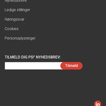
Nyhedsbreve
Ledige stillinger
Høringssvar
Cookies
Personoplysninger
TILMELD DIG PS!’ NYHEDSBREV:
Email
Tilmeld
(Påkrævet)