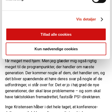
Mandag eftermiddag byder også på en session – ”UTH-
•
Sted:
Scandic Copenhagen
din brug af vores hjemmeside med vores partnere inden
systemet er meget mere end en database…” – som blandt
•
Temaer:
“Det lærende sundhedsvæsen”, ”næste
for sociale medier, annonceringspartnere og
andet har Annemarie Hellebek, hospitalsdirektør,
generation”, ”ledelse og diversitet”, ”den grønne
analysepartnere. Vores partnere kan kombinere disse
Vis detaljer
Bornholms Hospital, som en af oplægsholderne. Tirsdag
dagsorden og patientsikkerhed” og ”beredskab og
data med andre oplysninger, du har givet dem, eller som
er der workshop om UTH-systemet, hvor Louise Rabøl,
patientsikkerhed”
de har indsamlet fra din brug af deres tjenester.
centerchef, Psykiatrisk Center Amager, modererer og
•
Tilmelding og program:
Tillad alle cookies
kommer med indspark.
patientsikkerhed.dk/patient25
– Jeg er meget spændt på de sessioner og workshops, vi
Kun nødvendige cookies
har om det lærende sundhedsvæsen. Der tror jeg, at man
får meget med hjem. Men jeg glæder mig også rigtig
meget til de programpunkter, der handler om næste
generation. Der kommer nogle af dem, det handler om, og
det bliver spændende at høre deres svar på nogle af de
udfordringer, vi står over for. Det er jo i høj grad de nye
generationer, der skal løse problemerne – og som skal
have taktstokken fremadrettet, fastslår PS!-direktøren.
Inge Kristensen håber i det hele taget, at konference-