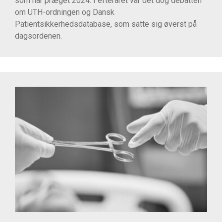
som har præget 2024. I efteråret var det dog debatten
om UTH-ordningen og Dansk
Patientsikkerhedsdatabase, som satte sig øverst på
dagsordenen.