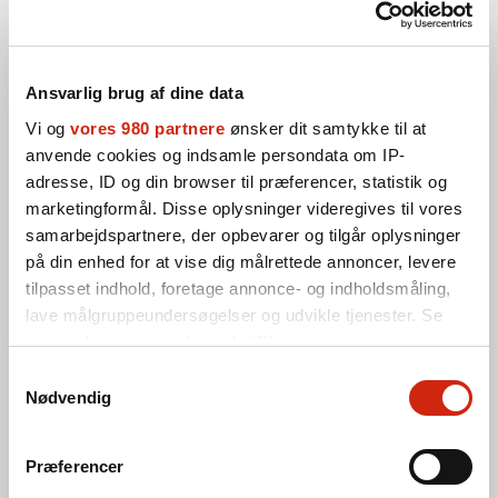
Ansvarlig brug af dine data
Vi og
vores 980 partnere
ønsker dit samtykke til at
anvende cookies og indsamle persondata om IP-
adresse, ID og din browser til præferencer, statistik og
marketingformål. Disse oplysninger videregives til vores
Blogindlæg
19. juni 2025
samarbejdspartnere, der opbevarer og tilgår oplysninger
på din enhed for at vise dig målrettede annoncer, levere
En digital fordør til sundhedsvæsenet – tro
tilpasset indhold, foretage annonce- og indholdsmåling,
og tvivl
lave målgruppeundersøgelser og udvikle tjenester. Se
mere information under
indstillinger
og i vores
Sundhedsreformens vision om en ’digital fordør’ lyder
persondatapolitik. Du kan altid trække dit samtykke
Samtykkevalg
besnærende. Men vi skal tage hånd om udfordringerne,
tilbage eller ændre indstillinger fra vores
Nødvendig
hvis den skal lykkes. Det skriver PS!-direktør Inge
"Cookiedeklaration", eller ved at trykke på "Privacy
Kristensen og patientambassadør Vibeke B. Andersen i
trigger" ikonet.
Præferencer
dette indlæg, der blev bragt i Practicus.