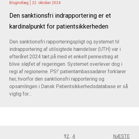
Blogindlæg
22. oktober 2024
Den sanktionsfri indrapportering er et
kardinalpunkt for patientsikkerheden
Den sanktionsfri rapporteringspligt og systemet til
indrapportering af utilsigtede hændelser (UTH) var i
efteråret 2024 tæt på med et enkelt pennestrøg at
blive sløjfet af regeringen. Systemet overlever dog i
regi af regionerne. PS!’ patientambassadører forklarer
her, hvorfor den sanktionsfri rapportering og
opsamlingen i Dansk Patientsikkerhedsdatabase er så
vigtig for…
Indlægsinddeling
1
2
…
4
NÆSTE