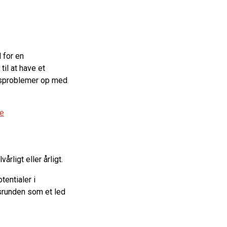
 for en
il at have et
edsproblemer op med
ne
årligt eller årligt.
tentialer i
dsrunden som et led