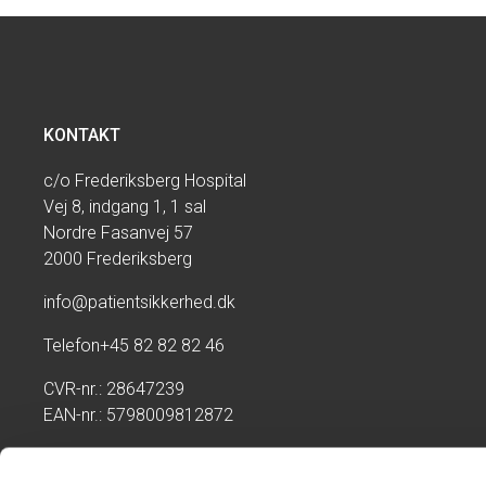
KONTAKT
c/o Frederiksberg Hospital
Vej 8, indgang 1, 1 sal
Nordre Fasanvej 57
2000 Frederiksberg
info@patientsikkerhed.dk
Telefon
+45 82 82 82 46
CVR-nr.: 28647239
EAN-nr.: 5798009812872
Kontoret har telefontid:
Mandag - torsdag kl. 09:00-14:00