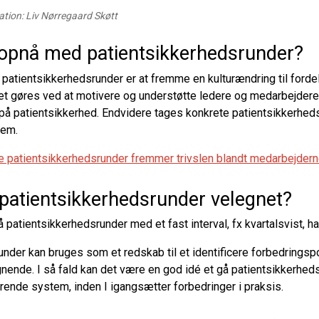
ration: Liv Nørregaard Skøtt
 opnå med patientsikkerhedsrunder?
patientsikkerhedsrunder er at fremme en kulturændring til fordel
et gøres ved at motivere og understøtte ledere og medarbejdere t
s på patientsikkerhed. Endvidere tages konkrete patientsikkerh
dem.
ve patientsikkerhedsrunder fremmer trivslen blandt medarbejder
 patientsikkerhedsrunder velegnet?
å patientsikkerhedsrunder med et fast interval, fx kvartalsvist, halv
nder kan bruges som et redskab til et identificere forbedringspo
nende. I så fald kan det være en god idé et gå patientsikkerhe
ærende system, inden I igangsætter forbedringer i praksis.