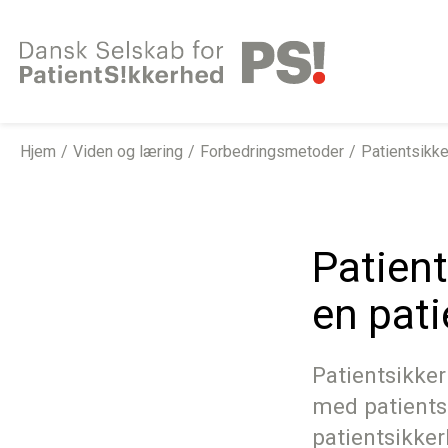
Gå
til
indhold
Hjem
Viden og læring
Forbedringsmetoder
Patientsikk
Patien
en pati
Patientsikker
med patients
patientsikker