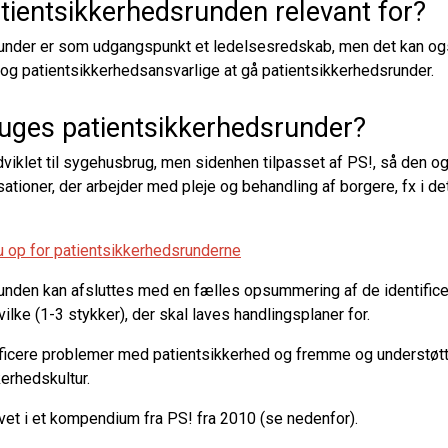
tientsikkerhedsrunden relevant for?
under er som udgangspunkt et ledelsesredskab, men det kan og
og patientsikkerhedsansvarlige at gå patientsikkerhedsrunder.
uges patientsikkerhedsrunder?
viklet til sygehusbrug, men sidenhen tilpasset af PS!, så den ogs
sationer, der arbejder med pleje og behandling af borgere, fx i d
u op for patientsikkerhedsrunderne
unden kan afsluttes med en fælles opsummering af de identific
ilke (1-3 stykker), der skal laves handlingsplaner for.
ficere problemer med patientsikkerhed og fremme og understøtte
kerhedskultur.
et i et kompendium fra PS! fra 2010 (se nedenfor).