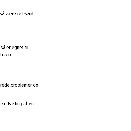
så være relevant
å er egnet til
et nære
erede problemer og
 udvikling af en