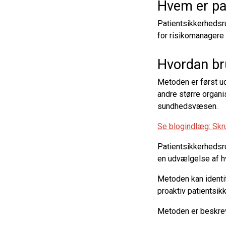
Hvem er pa
Patientsikkerhedsr
for risikomanagere 
Hvordan br
Metoden er først ud
andre større organi
sundhedsvæsen.
Se blogindlæg: Skr
Patientsikkerhedsr
en udvælgelse af hv
Metoden kan identi
proaktiv patientsik
Metoden er beskrev