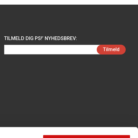
TILMELD DIG PS!’ NYHEDSBREV:
Email
Tilmeld
(Påkrævet)