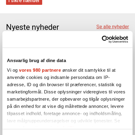
I sikre hænder
Nyeste nyheder
Se alle nyheder
Ansvarlig brug af dine data
Vi og
vores 980 partnere
ønsker dit samtykke til at
anvende cookies og indsamle persondata om IP-
adresse, ID og din browser til præferencer, statistik og
marketingformål. Disse oplysninger videregives til vores
samarbejdspartnere, der opbevarer og tilgår oplysninger
på din enhed for at vise dig målrettede annoncer, levere
tilpasset indhold, foretage annonce- og indholdsmåling,
lave målgruppeundersøgelser og udvikle tjenester. Se
nyheder
23. juni 2026
mere information under
indstillinger
og i vores
Sikker Medicinering afsluttes med webinarer