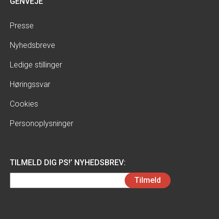
GENVEJE
Presse
Nyhedsbreve
Ledige stillinger
Høringssvar
Cookies
Personoplysninger
TILMELD DIG PS!’ NYHEDSBREV:
Email
Tilmeld
(Påkrævet)