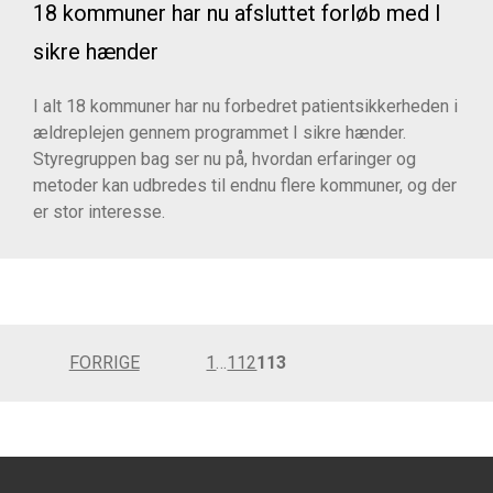
18 kommuner har nu afsluttet forløb med I
sikre hænder
I alt 18 kommuner har nu forbedret patientsikkerheden i
ældreplejen gennem programmet I sikre hænder.
Styregruppen bag ser nu på, hvordan erfaringer og
metoder kan udbredes til endnu flere kommuner, og der
er stor interesse.
Indlægsinddeling
FORRIGE
1
…
112
113